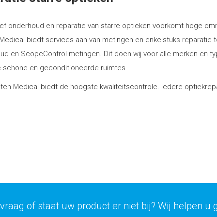
ef onderhoud en reparatie van starre optieken voorkomt hoge omru
Medical biedt services aan van metingen en enkelstuks reparatie t
d en ScopeControl metingen. Dit doen wij voor alle merken en typ
e schone en geconditioneerde ruimtes.
ten Medical biedt de hoogste kwaliteitscontrole. Iedere optiekre
vraag of staat uw product er niet bij? Wij helpen u 