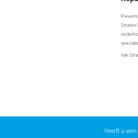
Preventi
Straten 
onderhou
special
Van Stra
Heeft u een 