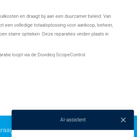
ilkosten en draagt bij aan een duurzamer beleid. Van
ot een volledige totaaloplossing voor aankoop, beheer,
en starre optieken. Deze reparaties vinden plaats in
paratie loopt via de Dovideq ScopeControl.
AI-assistent
graag verder.